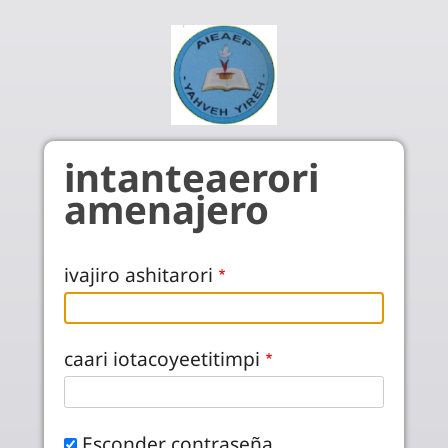
Pasar al contenido principal
intanteaerori
amenajero
ivajiro ashitarori
caari iotacoyeetitimpi
Esconder contraseña