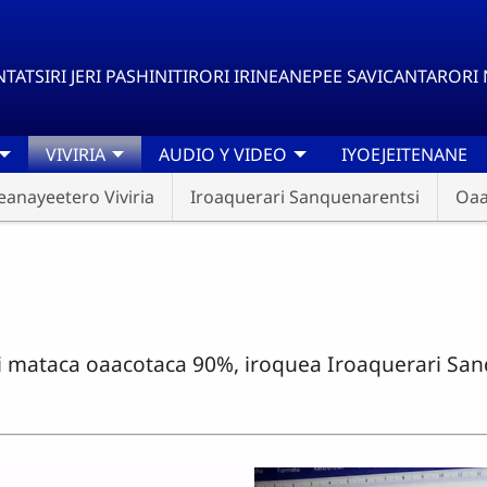
ATSIRI JERI PASHINITIRORI IRINEANEPEE SAVICANTARORI 
VIVIRIA
AUDIO Y VIDEO
IYOEJEITENANE
neanayeetero Viviria
Iroaquerari Sanquenarentsi
Oaa
 mataca oaacotaca 90%, iroquea Iroaquerari Sanq