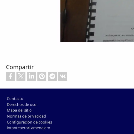
Compartir
Footer
Contacto
Derechos de uso
Mapa del sitio
Normas de privacidad
Configuración de cookies
intanteaerori amenajero