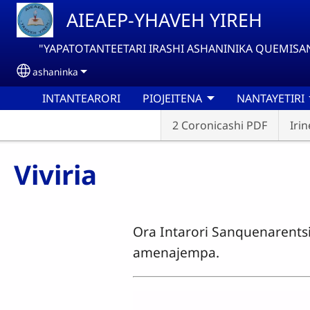
Pasar al contenido principal
AIEAEP-YHAVEH YIREH
"YAPATOTANTEETARI IRASHI ASHANINIKA QUEMISANT
ashaninka
Select your language
INTANTEARORI
PIOJEITENA
NANTAYETIRI
2 Coronicashi PDF
Iri
Viviria
Ora Intarori Sanquenarentsi
amenajempa.