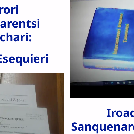
rori
arentsi
chari:
 Esequieri
Iroa
Sanquenare