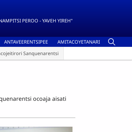
NAMPITSI PEROO - YAVEH YIREH"
ANTAVEERENTSIPEE
AMITACOYETANARI
cojeitirori Sanquenarentsi
uenarentsi ocoaja aisati