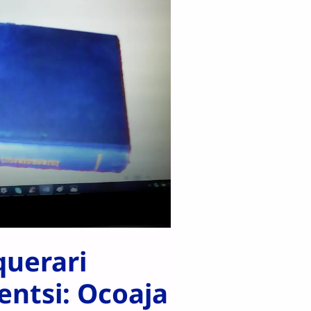
querari
ntsi: Ocoaja