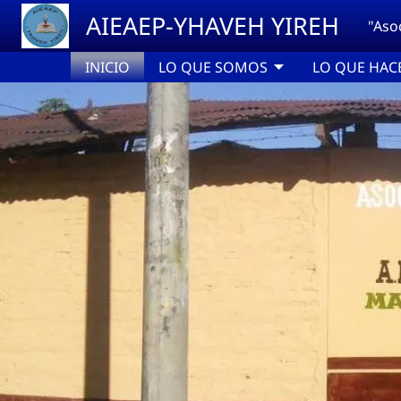
Pasar al contenido principal
AIEAEP-YHAVEH YIREH
"Aso
INICIO
LO QUE SOMOS
LO QUE HA