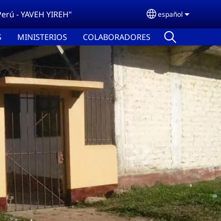
 Perú - YAVEH YIREH"
español
Select your lang
S
MINISTERIOS
COLABORADORES