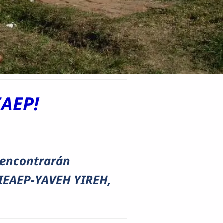
EAEP!
 encontrarán
 AIEAEP-YAVEH YIREH,